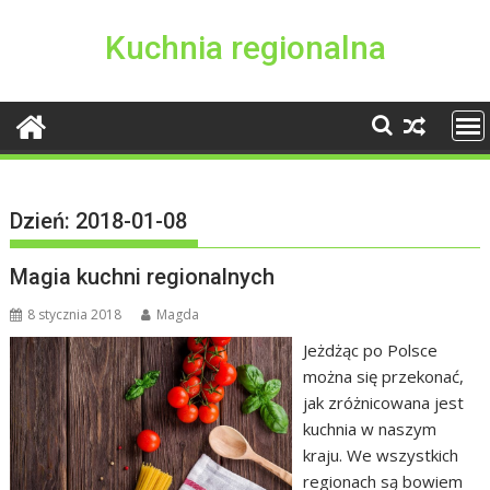
S
k
Kuchnia regionalna
i
p
t
o
c
o
Dzień:
2018-01-08
n
t
Magia kuchni regionalnych
e
n
8 stycznia 2018
Magda
t
Jeżdżąc po Polsce
można się przekonać,
jak zróżnicowana jest
kuchnia w naszym
kraju. We wszystkich
regionach są bowiem