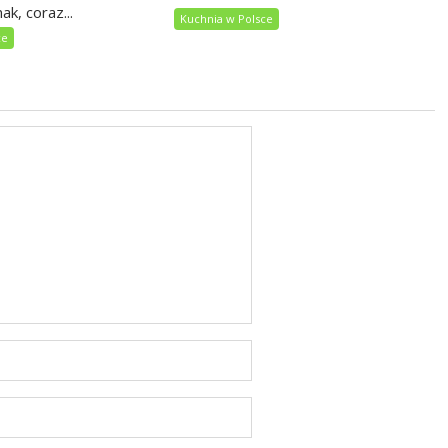
ak, coraz...
Kuchnia w Polsce
ce