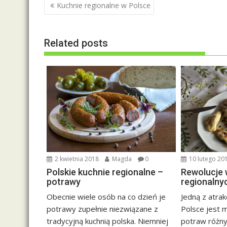
N
Kuchnie regionalne w Polsce
a
w
Related posts
i
g
a
c
j
a
w
p
i
2 kwietnia 2018
Magda
0
10 lutego 20
s
Polskie kuchnie regionalne –
Rewolucje 
u
potrawy
regionalny
Obecnie wiele osób na co dzień je
Jedną z atra
potrawy zupełnie niezwiązane z
Polsce jest 
tradycyjną kuchnią polska. Niemniej
potraw różny