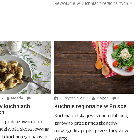
Rewolucje w kuchniach regionalnych
18
Magda
0
23 stycznia 2018
Magda
0
w kuchniach
Kuchnie regionalne w Polsce
ch
Kuchnia polska jest znana i lubiana,
kcji podróżowania po
zarówno przez mieszkańców
możliwość skosztowania
naszego kraju jak i przez turystów.
ch kuchni regionalnych.
Warto...