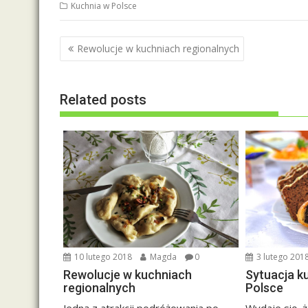
Kuchnia w Polsce
N
Rewolucje w kuchniach regionalnych
a
w
Related posts
i
g
a
c
j
a
w
p
i
10 lutego 2018
Magda
0
3 lutego 201
s
Rewolucje w kuchniach
Sytuacja k
u
regionalnych
Polsce