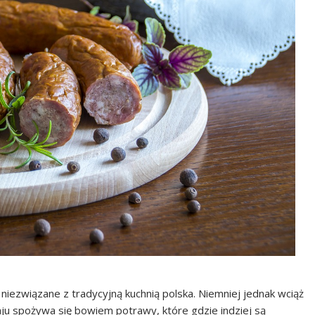
niezwiązane z tradycyjną kuchnią polska. Niemniej jednak wciąż
raju spożywa się bowiem potrawy, które gdzie indziej są