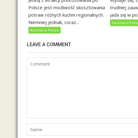
Jedną z atrakcji podróżowania po
Wydaje się, ż
Polsce jest możliwość skosztowania
trudniej zau
potraw różnych kuchni regionalnych.
jada się w po
Niemniej jednak, coraz...
Kuchnia w Pols
Kuchnia w Polsce
LEAVE A COMMENT