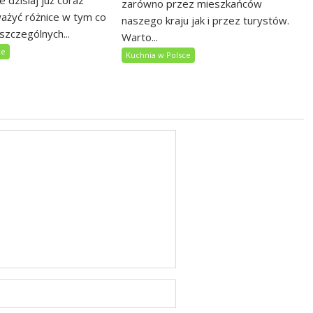
e dzisiaj już coraz
zarówno przez mieszkańców
ważyć różnice w tym co
naszego kraju jak i przez turystów.
szczególnych...
Warto...
ce
Kuchnia w Polsce